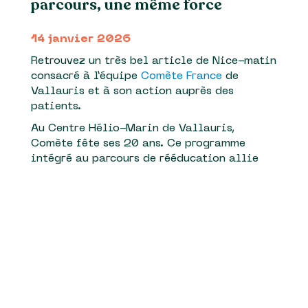
parcours, une même force
14 janvier 2026
Retrouvez un très bel article de Nice-matin
consacré à l’équipe
Comète France
de
Vallauris et à son action auprès des
patients.
Au Centre Hélio-Marin de Vallauris,
Comète fête ses 20 ans. Ce programme
intégré au parcours de rééducation allie
soins, reconstruction de soi et projet de
vie, en aidant chaque patient à bâtir un
projet professionnel adapté à sa nouvelle
situation. Retrouvez
l’ensemble de l’article
avec 4 témoignages
de patients.