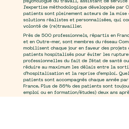
psychologue du travail, assistant de service
l’expertise méthodologique développée par C
patients sont pleinement acteurs de la mise
solutions réalistes et personnalisées, qui co
volonté de (re)travailler.
Près de 5OO professionnels, répartis en Fran
et en Outre-mer, sont membres du réseau Comè
mobilisent chaque jour en faveur des projets 
patients hospitalisés pour éviter les rupture
professionnelles du fait de l’état de santé ou
réduire au maximum les délais entre la sort
d’hospitalisation et la reprise d’emploi. Qu
patients sont accompagnés chaque année par
France. Plus de 86% des patients sont toujou
emploi ou en formation/études) deux ans aprè
concrétisation de leur projet professionnel (
d’activité national 2O24
).