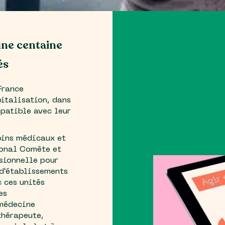
une centaine
és
France
italisation, dans
mpatible avec leur
oins médicaux et
ional Comète et
ssionnelle pour
 d’établissements
c ces unités
es
 médecine
thérapeute,