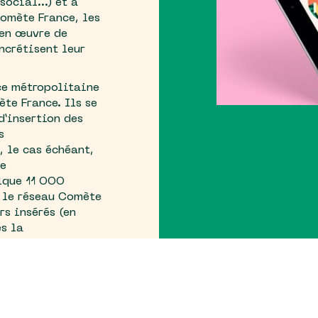
 social…) et à
omète France, les
 en œuvre de
ncrétisent leur
ce métropolitaine
te France. Ils se
d’insertion des
s
, le cas échéant,
ie
elque 11 OOO
 le réseau Comète
rs insérés (en
s la
cf.
Rapport